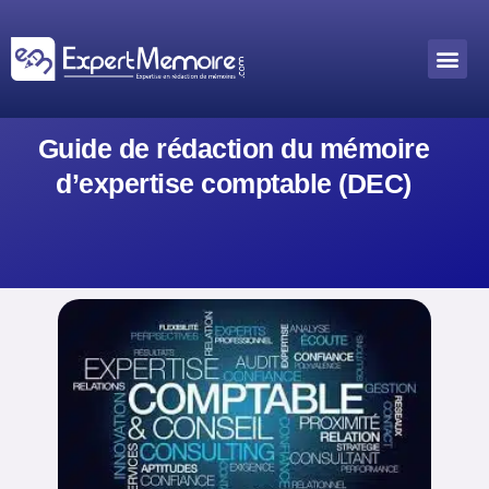
Aller
au
Me
Outils académiques
contenu
Guide de rédaction du mémoire
d’expertise comptable (DEC)