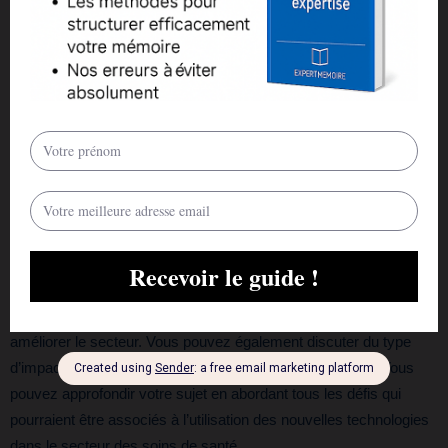
des patients, renforcer la communication entre les patients, leurs
soignants et leurs médecins, améliorer l’accès au contenu
éducatif et au dépistage préventif en matière de santé. L’ère
actuelle a été qualifiée de quatrième révolution industrielle (4IR)
ou d’industrie 4.0, où les robots, l’intelligence artificielle, l’internet
des objets, l’informatique du cloud, et le big data sont utilisés pour
améliorer le secteur des soins de santé en numérisant la
prestation des soins, en améliorant les résultats des patients et la
qualité des soins.
Dans votre mémoire sur l’utilisation des nouvelles technologies
dans le secteur de la santé, vous pourrez traiter les différentes
façons dont les nouvelles technologies sont utilisées pour
améliorer le secteur. Vous pouvez également discuter du type
d’impact que ces technologies pourraient avoir à l’avenir. Vous
pouvez approfondir votre sujet en abordant tous les défis qui
pourraient être associés à l’utilisation des nouvelles technologies
dans le secteur des soins de santé.