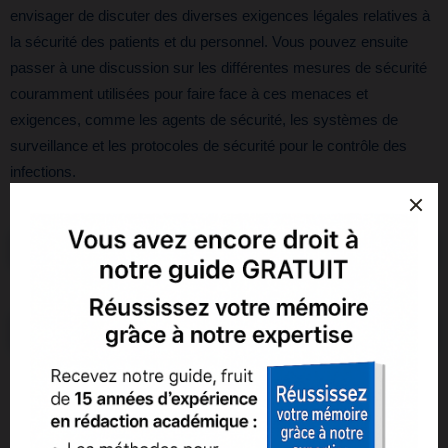
envisager de discuter des diverses exigences légales relatives à
la sécurité des patients et du personnel. Vous pouvez ensuite
passer à une discussion sur les différentes mesures de sécurité
couramment utilisées pour faire face à ces menaces et
exigences, comme les agents de sécurité, les systèmes de
surveillance et les protocoles de sécurité pour le contrôle des
infections.
Utilisation des nouvelles technologies
Les soins de santé connaissent une révolution technologique, les
applications pour smartphone, l’intelligence artificielle étant utilisés
à des fins très diverses, notamment pour améliorer les résultats