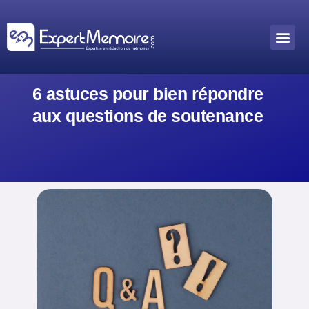
Aller
au
Me
Outils académiques
contenu
6 astuces pour bien répondre
aux questions de soutenance