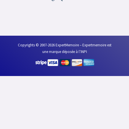
k
n
Copyrights © 2007-2026 ExpertMemoire – Expertmemoire est
une marque déposée à l’INPI