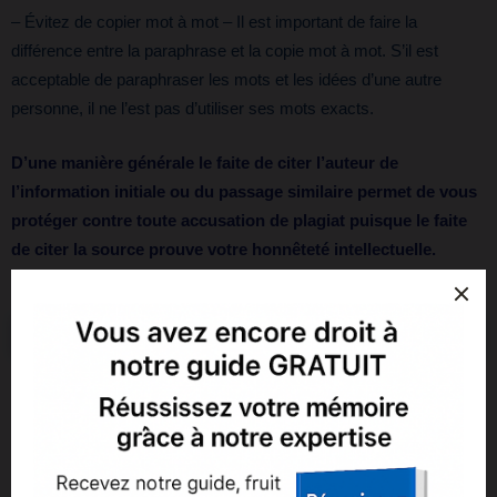
– Évitez de copier mot à mot – Il est important de faire la
différence entre la paraphrase et la copie mot à mot. S’il est
acceptable de paraphraser les mots et les idées d’une autre
personne, il ne l’est pas d’utiliser ses mots exacts.
D’une manière générale le faite de citer l’auteur de
l’information initiale ou du passage similaire permet de vous
protéger contre toute accusation de plagiat puisque le faite
de citer la source prouve votre honnêteté intellectuelle.
Conséquences du plagiat
Bien que le plagiat puisse avoir des
conséquences
dévastatrices
, comme l’échec de votre cours, la non-admission
à votre programme ou la perte de votre emploi, il existe
également des conséquences moins graves. Il se peut que l’on