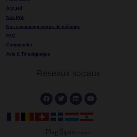
Accueil
Nos Prix
Nos accompagnateurs de mémoire
FAQ
Commander
Avis & Témoignages
Réseaux sociaux
F
T
L
Y
a
w
i
o
c
i
n
u
e
t
k
t
b
t
e
u
o
e
d
b
o
r
i
e