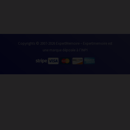
k
n
Copyrights © 2007-2026 ExpertMemoire – Expertmemoire est
une marque déposée à l’INPI