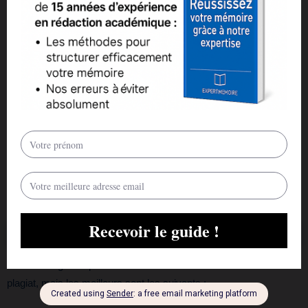
vous demande de réécrire votre devoir ou de vous présenter à
une réunion avec votre professeur pour discuter du plagiat. Votre
professeur informera également votre université, ce qui peut
entraîner des mesures disciplinaires allant jusqu’à l’expulsion. En
outre, votre réputation en tant qu’auteur et universitaire est en jeu.
Une fois que vous avez plagié, il est difficile de se défaire de cette
réputation. Cela peut avoir de graves conséquences plus tard,
lorsque vous postulez à un emploi ou que vous faites des études
supérieures. Même si vous n’êtes pas pris en flagrant délit de
plagiat, il est très probable que quelqu’un l’apprenne lorsque vous
postulerez à un emploi ou à une école supérieure.
Vérificateurs de plagiat
Tous ces logiciels peuvent être utilisés comme vérificateurs de
plagiat, mais les meilleurs sont les suivants :